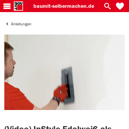
baumit-
selbermachen.de
Anleitungen