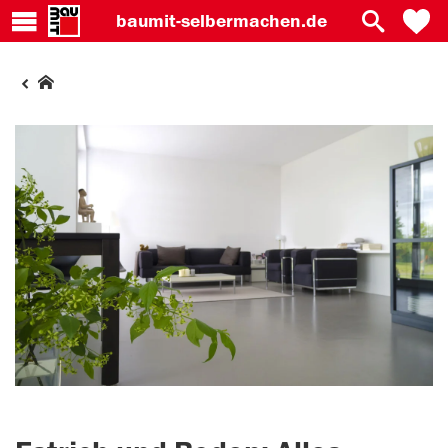
baumit-
selbermachen.de