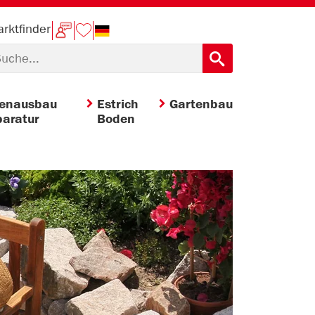
rktfinder
nenausbau
Estrich
Gartenbau
aratur
Boden