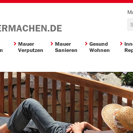
Ma
ERMACHEN.DE
Mauer
Mauer
Gesund
In
en
Verputzen
Sanieren
Wohnen
Rep