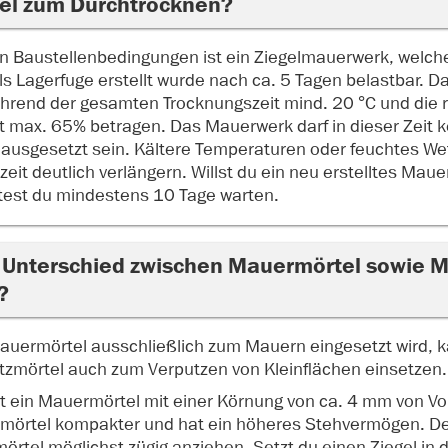
el zum Durchtrocknen?
n Baustellenbedingungen ist ein Ziegelmauerwerk, welch
s Lagerfuge erstellt wurde nach ca. 5 Tagen belastbar. Dab
rend der gesamten Trocknungszeit mind. 20 °C und die r
it max. 65% betragen. Das Mauerwerk darf in dieser Zeit k
ausgesetzt sein. Kältere Temperaturen oder feuchtes We
eit deutlich verlängern. Willst du ein neu erstelltes Mau
ltest du mindestens 10 Tage warten.
r Unterschied zwischen Mauermörtel sowie 
?
uermörtel ausschließlich zum Mauern eingesetzt wird, k
zmörtel auch zum Verputzen von Kleinflächen einsetzen.
 ein Mauermörtel mit einer Körnung von ca. 4 mm von Vor
rmörtel kompakter und hat ein höheres Stehvermögen. D
örtel möglichst zügig anziehen. Setzt du einen Ziegel in 