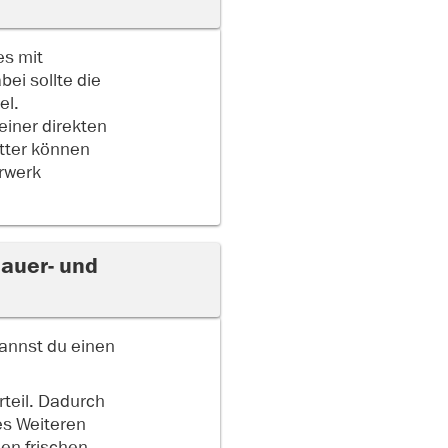
es mit
ei sollte die
el.
einer direkten
tter können
erwerk
Mauer- und
annst du einen
teil. Dadurch
es Weiteren
den frischen