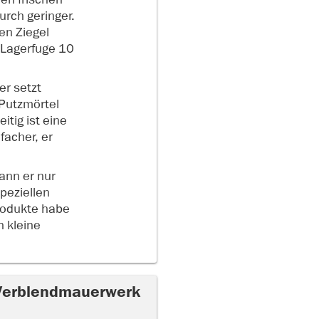
rch geringer.
en Ziegel
 Lagerfuge 10
er setzt
 Putzmörtel
itig ist eine
facher, er
ann er nur
peziellen
rodukte habe
n kleine
 Verblendmauerwerk