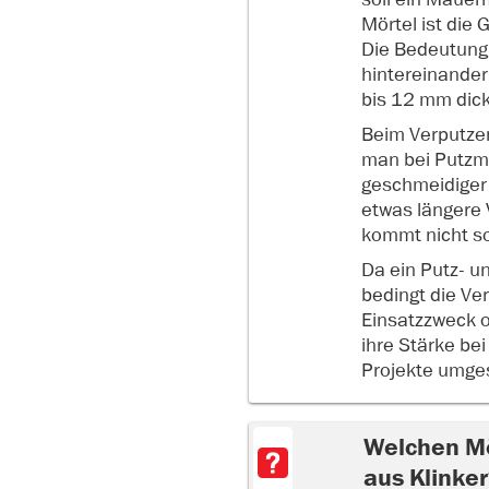
Mörtel ist die
Die Bedeutung 
hintereinander
bis 12 mm dic
Beim Verputzen
man bei Putzmö
geschmeidiger u
etwas längere 
kommt nicht so
Da ein Putz- u
bedingt die Ve
Einsatzzweck o
ihre Stärke be
Projekte umge
Welchen Mö
aus Klinke