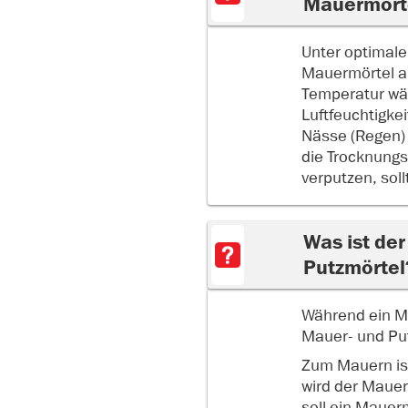
Mauermört
Unter optimale
Mauermörtel al
Temperatur wäh
Luftfeuchtigke
Nässe (Regen) 
die Trocknungsz
verputzen, sol
Was ist de
Putzmörtel
Während ein Ma
Mauer- und Put
Zum Mauern ist
wird der Maue
soll ein Mauerm