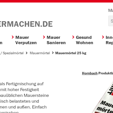
Ma
ERMACHEN.DE
Mauer
Mauer
Gesund
In
en
Verputzen
Sanieren
Wohnen
Rep
/ Spezialmörtel
Mauermörtel
Mauermörtel 25 kg
Hornbach
Produkt
als Fertigmischung auf
mit hoher Festigkeit
bauüblichen Mauersteine
tisch belastetes und
nen und außen. Einfach
anmischen.