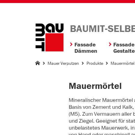
BAUMIT-SELB
Fassade
Fassade
Dämmen
Gestalt
Mauer Verputzen
Produkte
Mauermörtel 
Mauermörtel
Mineralischer Mauermörtel 
Basis von Zement und Kalk, 
(M5). Zum Vermauern aller 
und Ziegel. Geeignet für sta
unbelastetes Mauerwerk, in
von Hand oder maschinell 