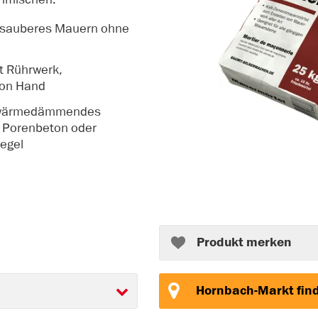
r sauberes Mauern ohne
t Rührwerk,
von Hand
ch wärmedämmendes
 Porenbeton oder
iegel
Produkt merken
Hornbach-Markt fin