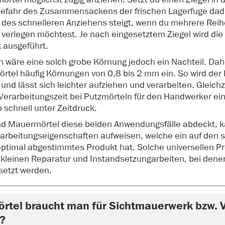
 Gefahr des Zusammensackens der frischen Lagerfuge dadu
des schnelleren Anziehens steigt, wenn du mehrere Reih
 verlegen möchtest. Je nach eingesetztem Ziegel wird die
k ausgeführt.
 wäre eine solch grobe Körnung jedoch ein Nachteil. Dah
rtel häufig Körnungen von 0,8 bis 2 mm ein. So wird der
nd lässt sich leichter aufziehen und verarbeiten. Gleichze
Verarbeitungszeit bei Putzmörteln für den Handwerker ein
 schnell unter Zeitdruck.
nd Mauermörtel diese beiden Anwendungsfälle abdeckt, k
rarbeitungseigenschaften aufweisen, welche ein auf den s
ptimal abgestimmtes Produkt hat. Solche universellen P
i kleinen Reparatur und Instandsetzungarbeiten, bei dene
setzt werden.
rtel braucht man für Sichtmauerwerk bzw.
r?