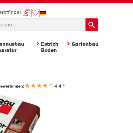
rktfinder
nenausbau
Estrich
Gartenbau
aratur
Boden
4.4
*
bewertungen: