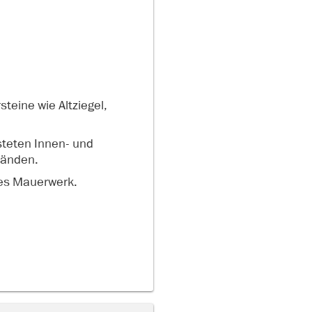
eine wie Altziegel,
teten Innen- und
wänden.
es Mauerwerk.