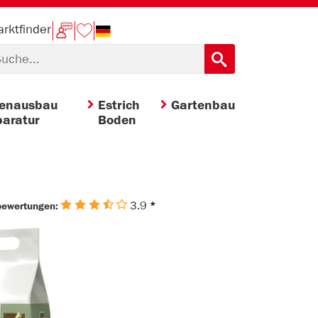
rktfinder
nenausbau
Estrich
Gartenbau
aratur
Boden
3.9
*
bewertungen: