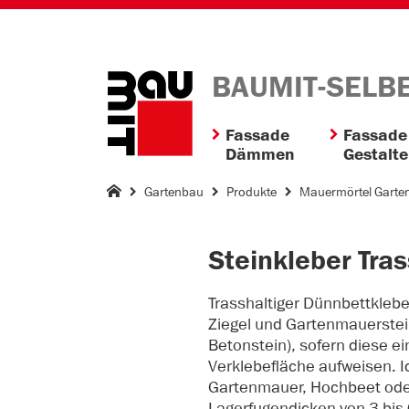
BAUMIT-SELB
Fassade
Fassade
Dämmen
Gestalt
Gartenbau
Produkte
Mauermörtel Garte
Steinkleber Tras
Trasshaltiger Dünnbettklebe
Ziegel und Gartenmauerstei
Betonstein), sofern diese 
Verklebefläche aufweisen. Id
Gartenmauer, Hochbeet oder
Lagerfugendicken von 3 bis