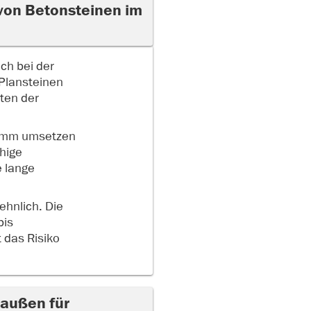
 von Betonsteinen im
ch bei der
 Plansteinen
ten der
 6 mm umsetzen
chige
e lange
hnlich. Die
bis
 das Risiko
 außen für