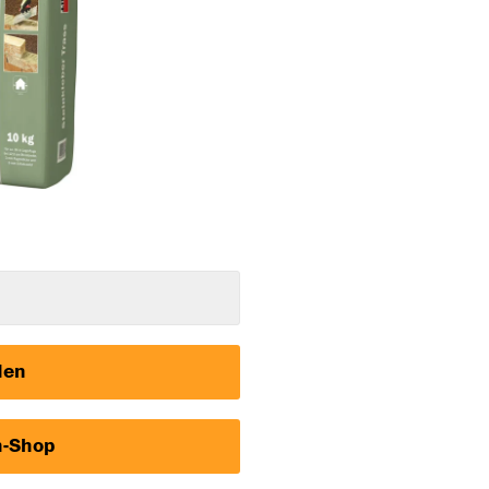
den
h-Shop