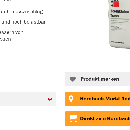
urch Trasszuschlag
k und hoch belastbar
essern von
assen
Produkt merken
Hornbach-Markt fin
Direkt zum Hornbac