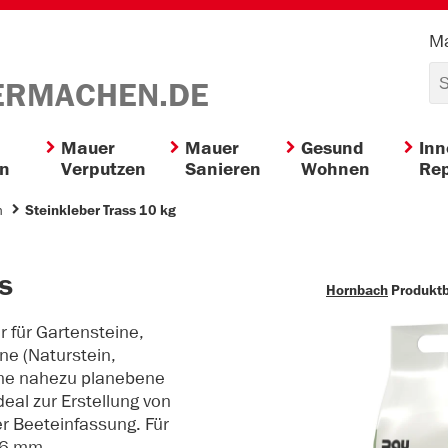
Ma
ERMACHEN.DE
Mauer
Mauer
Gesund
In
en
Verputzen
Sanieren
Wohnen
Rep
n
Steinkleber Trass 10 kg
s
Hornbach
Produkt
r für Gartensteine,
ne (Naturstein,
eine nahezu planebene
eal zur Erstellung von
 Beeteinfassung. Für
 6 mm.