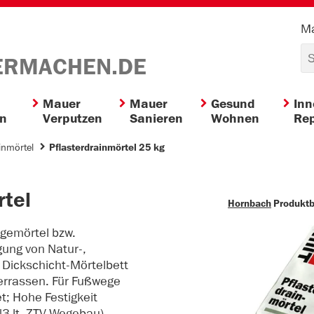
Ma
ERMACHEN.DE
Mauer
Mauer
Gesund
In
en
Verputzen
Sanieren
Wohnen
Rep
inmörtel
Pflasterdrainmörtel 25 kg
rtel
Hornbach
Produkt
gemörtel bzw.
gung von Natur-,
 Dickschicht-Mörtelbett
Terrassen. Für Fußwege
; Hohe Festigkeit
N3 lt. ZTV Wegebau)