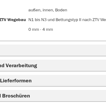
außen, innen, Boden
 ZTV Wegebau
N1 bis N3 und Bettungstyp II nach ZTV W
0 mm - 4 mm
nd Verarbeitung
 Lieferformen
d Broschüren