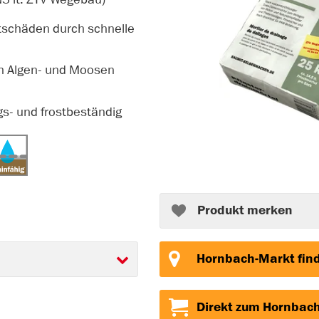
stschäden durch schnelle
on Algen- und Moosen
gs- und frostbeständig
Produkt merken
Hornbach-Markt fin
Direkt zum Hornbac