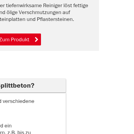
er tiefenwirksame Reiniger löst fettige
Die Versie
nd ölige Verschmutzungen auf
Feuchtigke
teinplatten und Pflastersteinen.
einen seid
Wirkung.
Zum Produkt
Zum Prod
Splittbeton?
d verschiedene
d ein
n, z.B. bis zu