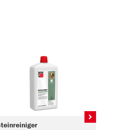
teinreiniger
Steinve