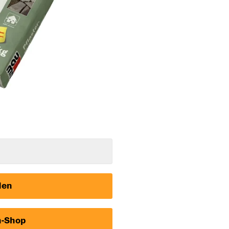
den
h-Shop