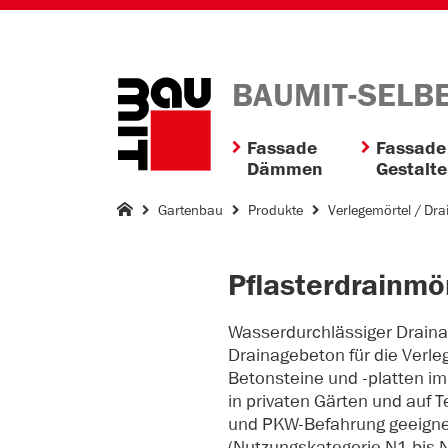
BAUMIT-SELB
Fassade
Fassade
Dämmen
Gestalt
Gartenbau
Produkte
Verlegemörtel / Dra
Pflasterdrainmö
Wasserdurchlässiger Draina
Drainagebeton für die Verle
Betonsteine und -platten im
in privaten Gärten und auf 
und PKW-Befahrung geeignet
(Nutzungskategorie N1 bis 