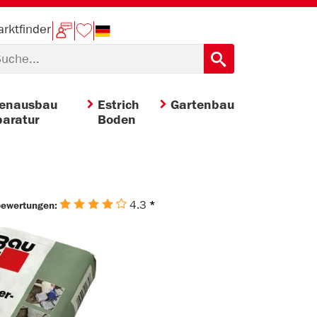
rktfinder
nenausbau
Estrich
Gartenbau
aratur
Boden
4.3
*
bewertungen: