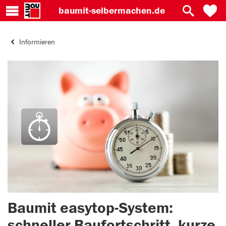
baumit-
selbermachen.de
Informieren
Baumit easytop-System:
schneller Baufortschritt, kurze