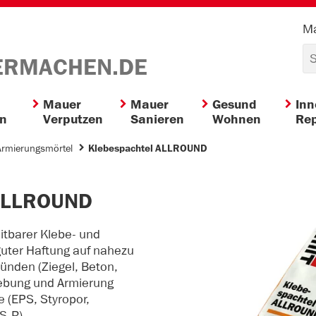
Ma
ERMACHEN.DE
Mauer
Mauer
Gesund
In
en
Verputzen
Sanieren
Wohnen
Rep
Armierungsmörtel
Klebespachtel ALLROUND
 ALLROUND
eitbarer Klebe- und
guter Haftung auf nahezu
ründen (Ziegel, Beton,
lebung und Armierung
 (EPS, Styropor,
S-R).