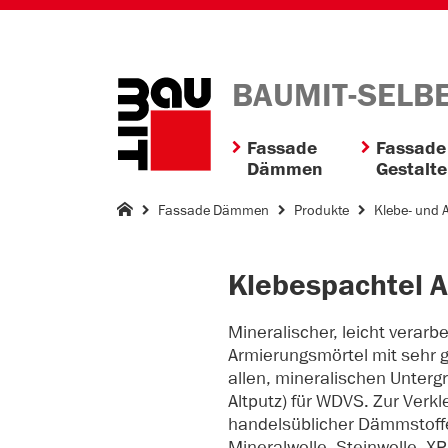
BAUMIT-SELB
Fassade
Fassade
Dämmen
Gestalt
Fassade Dämmen
Produkte
Klebe- und 
Klebespachtel
Mineralischer, leicht verarb
Armierungsmörtel mit sehr 
allen, mineralischen Unterg
Altputz) für WDVS. Zur Verk
handelsüblicher Dämmstoffe
Mineralwolle, Steinwolle, XP