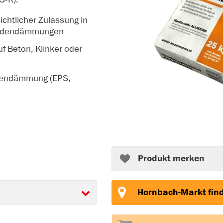
chtlicher Zulassung in
sadendämmungen
f Beton, Klinker oder
ckendämmung (EPS,
Produkt merken
Hornbach-Markt fin