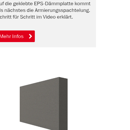
kleben
uf die geklebte EPS-Dämmplatte kommt
Hier erklär
ls nächstes die Armierungsspachtelung.
wie du Dä
chritt für Schritt im Video erklärt.
oder Stein
Mehr Infos
Mehr Info