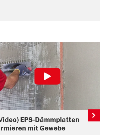
(Video) EPS-Dämmplatten
(Video)
armieren mit Gewebe
Dämmpla