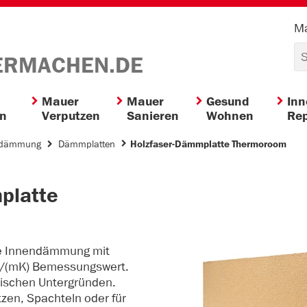
Ma
ERMACHEN.DE
Mauer
Mauer
Gesund
In
en
Verputzen
Sanieren
Wohnen
Rep
ndämmung
Dämmplatten
Holzfaser-Dämmplatte Thermoroom
platte
ie Innendämmung mit
W/(mK) Bemessungswert.
ischen Untergründen.
en, Spachteln oder für