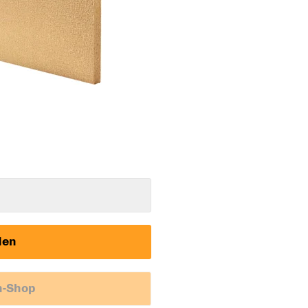
den
h-Shop