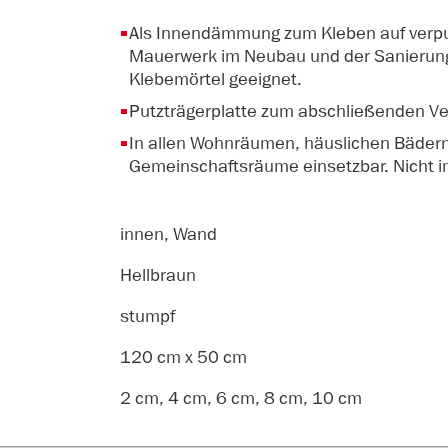
Als Innendämmung zum Kleben auf verp
Mauerwerk im Neubau und der Sanierung
Klebemörtel geeignet.
Putzträgerplatte zum abschließenden Ve
In allen Wohnräumen, häuslichen Bädern
Gemeinschaftsräume einsetzbar. Nicht i
innen, Wand
Hellbraun
stumpf
120 cm x 50 cm
2 cm, 4 cm, 6 cm, 8 cm, 10 cm