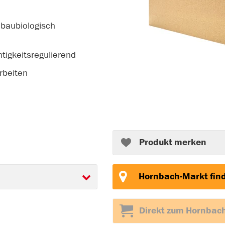
, baubiologisch
htigkeitsregulierend
arbeiten
Produkt merken
Hornbach-Markt fin
Direkt zum Hornbac