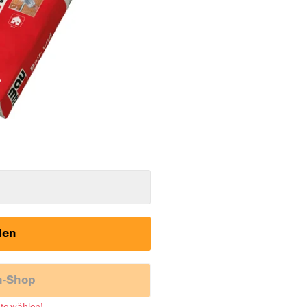
den
h-Shop
nte wählen!