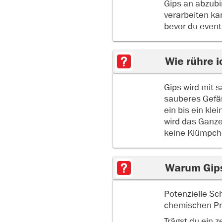
Gips an abzubi
verarbeiten ka
bevor du eventu
Wie rühre i
Gips wird mit 
sauberes Gefäß
ein bis ein kle
wird das Ganze
keine Klümpch
Warum Gips
Potenzielle S
chemischen Pro
Trägst du ein z