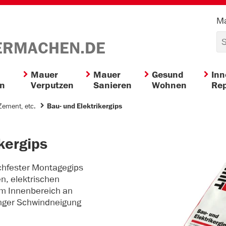
Ma
ERMACHEN.DE
Mauer
Mauer
Gesund
In
en
Verputzen
Sanieren
Wohnen
Rep
Zement, etc.
Bau- und Elektrikergips
kergips
chfester Montagegips
n, elektrischen
im Innenbereich an
nger Schwindneigung