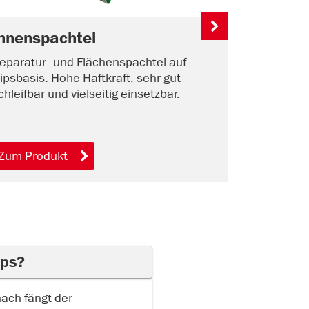
nnenspachtel
Eckschi
eparatur- und Flächenspachtel auf
Universell
ipsbasis. Hohe Haftkraft, sehr gut
und Außen.
chleifbar und vielseitig einsetzbar.
Putzprofil
Elektrolei
Zum Produkt
Zum Prod
ips?
nach fängt der