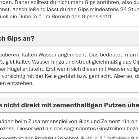
nden. Daher solltest du nicht mehr Gips anrühren, also du 
nnst. Anschließend lässt du den Gips mindestens 24 Stu
ell ein Dübel ö.ä. im Bereich des Gipses setzt.
ch Gips an?
sauberen, kalten Wasser angemischt. Das bedeutet, man 
, gibt kaltes Wasser hinzu und streut gleichmäßig das Gi
iner Hügel entsteht. Erst wenn sich dieser mit Wasser voll
 vorsichtig mit der Kelle gerührt bzw. gemischt. Aber so, 
en entstehen.
 nicht direkt mit zementhaltigen Putzen üb
chäden beim Zusammenspiel von Gips und Zement rühren
zess. Dieser wird als das sogenanntes Gipstreiben beze
ementhaltiges Produkt (Spachtel, Putz, o.ä.) auf einen Gips