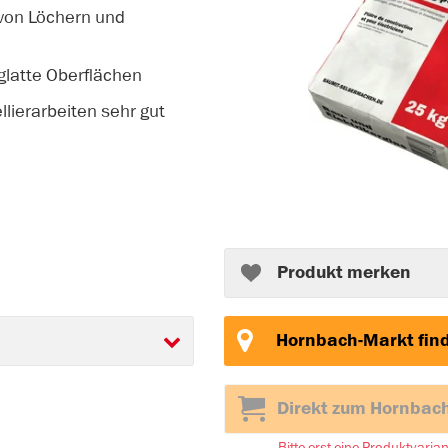
 von Löchern und
 glatte Oberflächen
lierarbeiten sehr gut
Produkt merken
Hornbach-Markt fin
Direkt zum Hornbac
Bitte erst eine Produktvaria