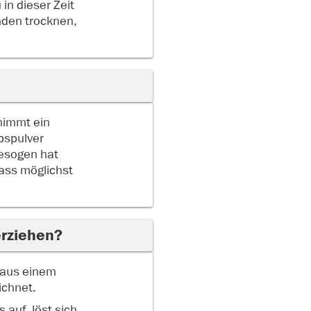
in dieser Zeit
nden trocknen,
nimmt ein
pspulver
gesogen hat
dass möglichst
erziehen?
 aus einem
ichnet.
 auf, löst sich