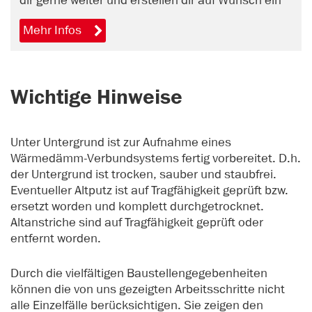
dir gerne weiter und erstellen dir auf Wunsch ein
unverbindliches Angebot. Vereinbare jetzt online
Mehr Infos
einen Beratungstermin.
Wichtige Hinweise
Unter Untergrund ist zur Aufnahme eines
Wärmedämm-Verbundsystems fertig vorbereitet. D.h.
der Untergrund ist trocken, sauber und staubfrei.
Eventueller Altputz ist auf Tragfähigkeit geprüft bzw.
ersetzt worden und komplett durchgetrocknet.
Altanstriche sind auf Tragfähigkeit geprüft oder
entfernt worden.
Durch die vielfältigen Baustellengegebenheiten
können die von uns gezeigten Arbeitsschritte nicht
alle Einzelfälle berücksichtigen. Sie zeigen den