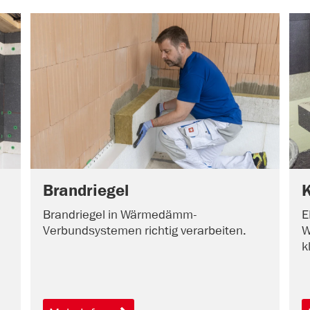
Brandriegel
K
Brandriegel in Wärmedämm-
E
Verbundsystemen richtig verarbeiten.
W
k