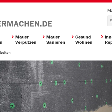
Ma
ERMACHEN.DE
Mauer
Mauer
Gesund
In
en
Verputzen
Sanieren
Wohnen
Rep
rbeiten