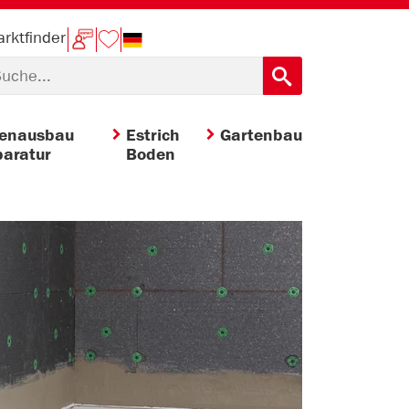
rktfinder
nenausbau
Estrich
Gartenbau
aratur
Boden