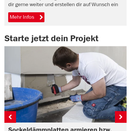
dir gerne weiter und erstellen dir auf Wunsch ein
unverbindliches Angebot. Vereinbare jetzt online
Mehr Infos
einen Beratungstermin.
Starte jetzt dein Projekt
Sockeldämmplatten armieren bzw.