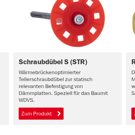
Schraubdübel S (STR)
R
Wärmebrückenoptimierter
D
Tellerschraubdübel zur statisch
M
relevanten Befestigung von
w
Dämmplatten. Speziell für das Baumit
S
WDVS.
Zum Produkt