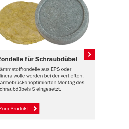
ondelle für Schraubdübel
Klebes
ämmstoffrondelle aus EPS oder
Mineralisc
ineralwolle werden bei der vertieften,
guter Haft
ärmebrückenoptimierten Montag des
Armierung 
chraubdübels S eingesetzt.
Dämmplatt
Zum Produkt
Zum Prod