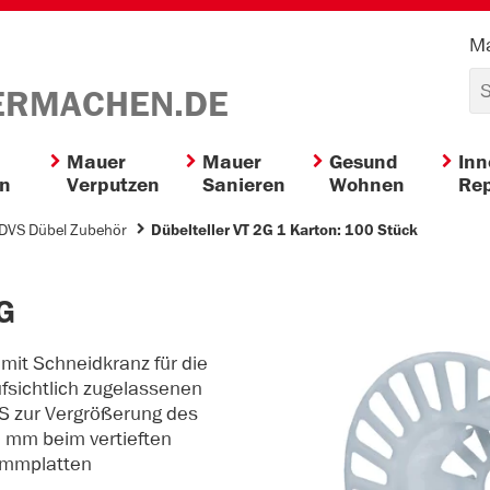
Ma
ERMACHEN.DE
Mauer
Mauer
Gesund
In
en
Verputzen
Sanieren
Wohnen
Rep
DVS Dübel Zubehör
Dübelteller VT 2G 1 Karton: 100 Stück
2G
 mit Schneidkranz für die
sichtlich zugelassenen
 zur Vergrößerung des
 mm beim vertieften
ämmplatten