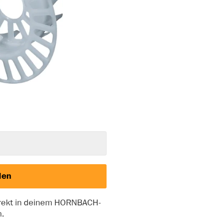
den
irekt in deinem HORNBACH-
n.