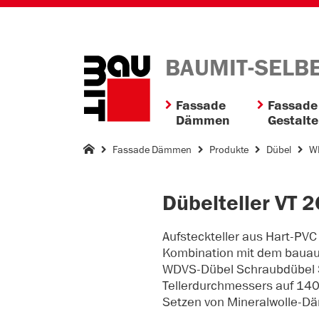
BAUMIT-SELB
Fassade
Fassade
Dämmen
Gestalt
Fassade Dämmen
Produkte
Dübel
W
Dübelteller VT 
Aufsteckteller aus Hart-PVC
Kombination mit dem bauauf
WDVS-Dübel Schraubdübel S
Tellerdurchmessers auf 140
Setzen von Mineralwolle-D