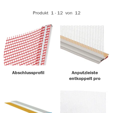
Aktive Filter:
Produkt
1 - 12
von
12
Abschlussprofil
Anputzleiste
entkoppelt pro