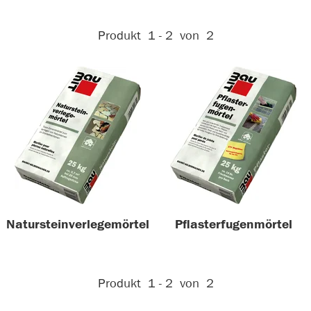
Aktive Filter:
Produkt
1 - 2
von
2
Natursteinverlegemörtel
Pflasterfugenmörtel
Aktive Filter:
Produkt
1 - 2
von
2