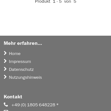
Aktive Filter:
Produkt
1 - 5
von
5
Mehr erfahren...
Home
Impressum
Datenschutz
Nutzungshinweis
Kontakt
+49 (0) 1805 648228 *