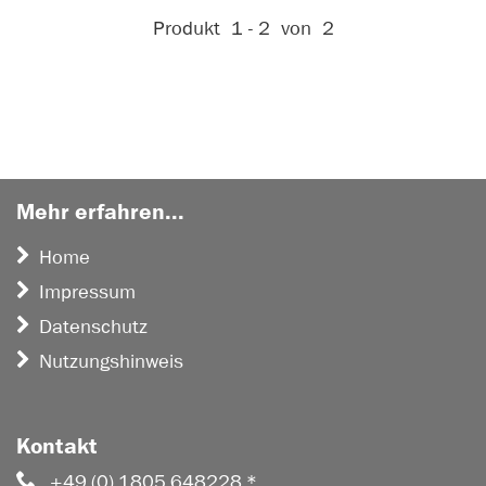
Aktive Filter:
Produkt
1 - 2
von
2
Mehr erfahren...
Home
Impressum
Datenschutz
Nutzungshinweis
Kontakt
+49 (0) 1805 648228 *