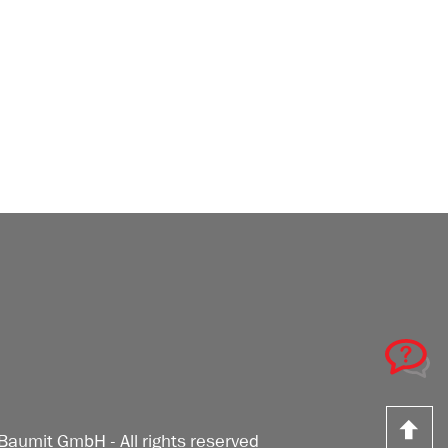
Z
Baumit GmbH - All rights reserved