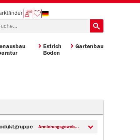
rktfinder
nenausbau
Estrich
Gartenbau
aratur
Boden
oduktgruppe
Armierungsgewebe (3)