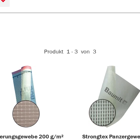
Aktive Filter:
Produkt
1 - 3
von
3
erungsgewebe 200 g/m²
Strongtex Panzergew