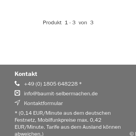
Aktive Filter:
Produkt
1 - 3
von
3
Kontakt
+49 (0) 1805 648228 *
info@baumit-selbermachen.de
Kontaktformular
* (0,14 EUR/Minute aus dem deutschen
Festnetz, Mobilfunkpreise max. 0,42
EUR/Minute. Tarife aus dem Ausland können
abweichen.)
© 