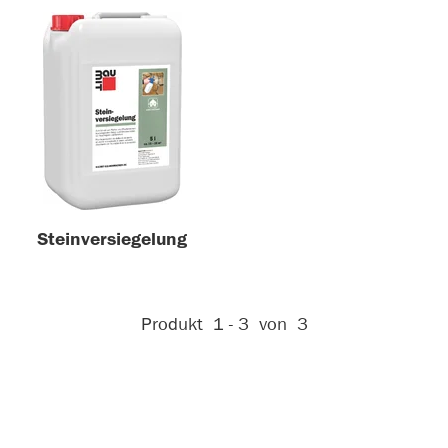
Steinversiegelung
Aktive Filter:
Produkt
1 - 3
von
3