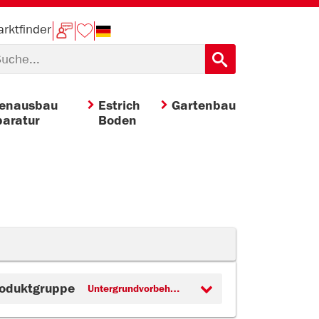
rktfinder
nenausbau
Estrich
Gartenbau
aratur
Boden
oduktgruppe
Untergrundvorbehandlung (2)