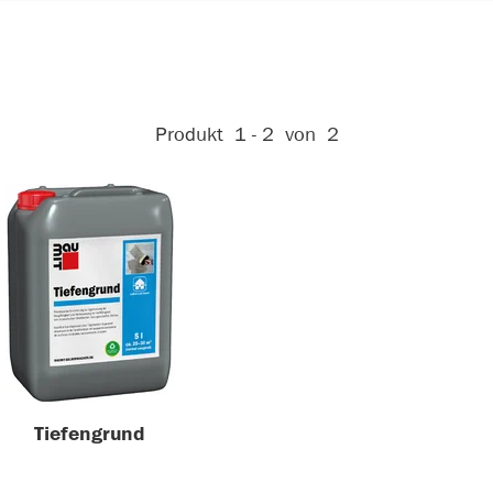
Aktive Filter:
Produkt
1 - 2
von
2
Tiefengrund