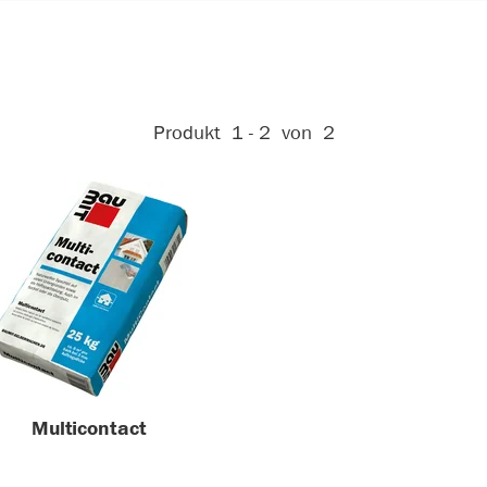
Aktive Filter:
Produkt
1 - 2
von
2
Multicontact