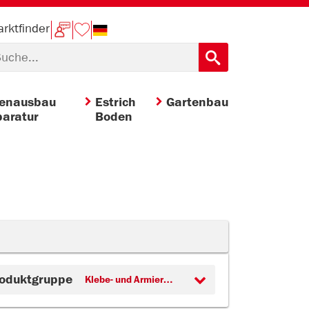
rktfinder
nenausbau
Estrich
Gartenbau
aratur
Boden
oduktgruppe
Klebe- und Armierungsmörtel (2)