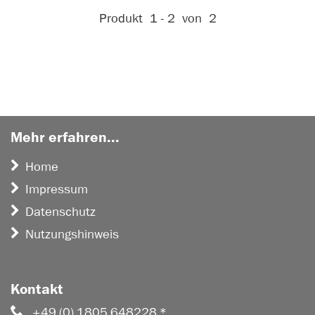
Aktive Filter:
Produkt
1 - 2
von
2
Mehr erfahren...
Home
Impressum
Datenschutz
Nutzungshinweis
Kontakt
+49 (0) 1805 648228 *