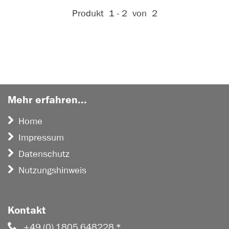
Aktive Filter:
Produkt
1 - 2
von
2
Mehr erfahren...
Home
Impressum
Datenschutz
Nutzungshinweis
Kontakt
+49 (0) 1805 648228 *