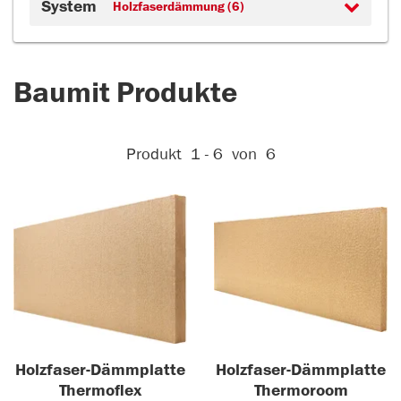
System
Holzfaserdämmung (6)
Baumit Produkte
Aktive Filter:
Produkt
1 - 6
von
6
Holzfaser-Dämmplatte
Holzfaser-Dämmplatte
Thermoflex
Thermoroom