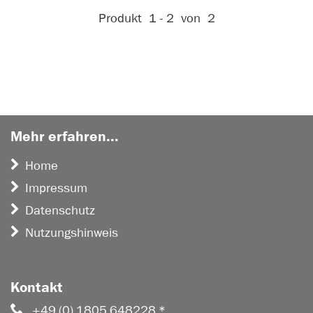
Aktive Filter:
Produkt
1 - 2
von
2
Mehr erfahren...
Home
Impressum
Datenschutz
Nutzungshinweis
Kontakt
+49 (0) 1805 648228 *