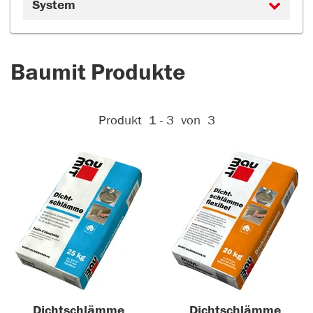
System
Baumit Produkte
Aktive Filter:
Produkt
1 - 3
von
3
Dichtschlämme
Dichtschlämme