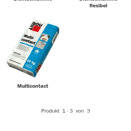
flexibel
Multicontact
Aktive Filter:
Produkt
1 - 3
von
3