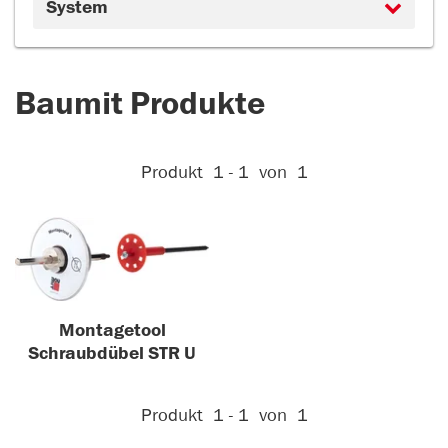
System
Baumit Produkte
Aktive Filter:
Produkt
1 - 1
von
1
Montagetool
Schraubdübel STR U
Aktive Filter:
Produkt
1 - 1
von
1