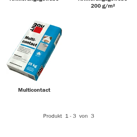
200 g/m²
Multicontact
Aktive Filter:
Produkt
1 - 3
von
3