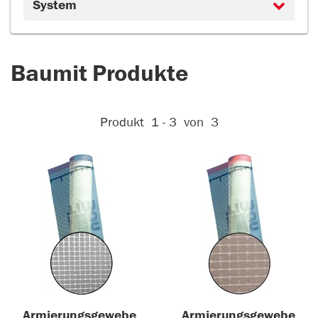
System
Baumit Produkte
Aktive Filter:
Produkt
1 - 3
von
3
Armierungsgewebe
Armierungsgewebe