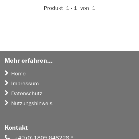
Aktive Filter:
Produkt
1 - 1
von
1
Mehr erfahren...
Home
Impressum
Datenschutz
Nutzungshinweis
Kontakt
+49 (0) 1805 648228 *