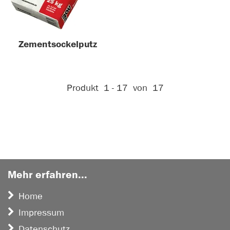
Zementsockelputz
Aktive Filter:
Produkt
1 - 17
von
17
Mehr erfahren...
Home
Impressum
Datenschutz