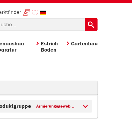
rktfinder
nenausbau
Estrich
Gartenbau
aratur
Boden
oduktgruppe
Armierungsgewebe (3)