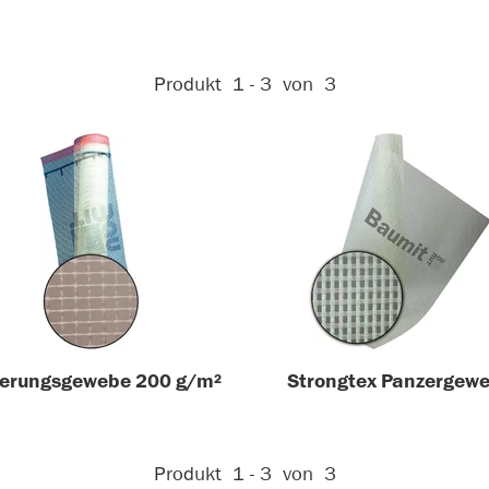
Aktive Filter:
Produkt
1 - 3
von
3
erungsgewebe 200 g/m²
Strongtex Panzergew
Aktive Filter:
Produkt
1 - 3
von
3