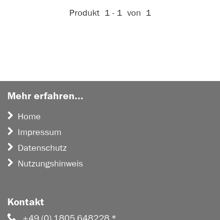
Aktive Filter:
Produkt
1 - 1
von
1
Mehr erfahren...
Home
Impressum
Datenschutz
Nutzungshinweis
Kontakt
+49 (0) 1805 648228 *