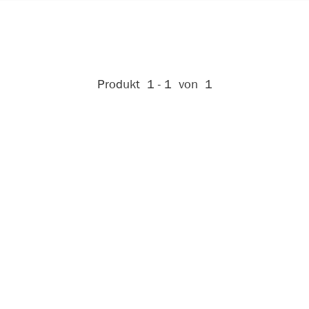
Aktive Filter:
Produkt
1 - 1
von
1