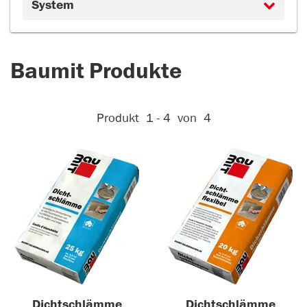
System
Baumit Produkte
Aktive Filter:
Produkt
1 - 4
von
4
Dichtschlämme
Dichtschlämme