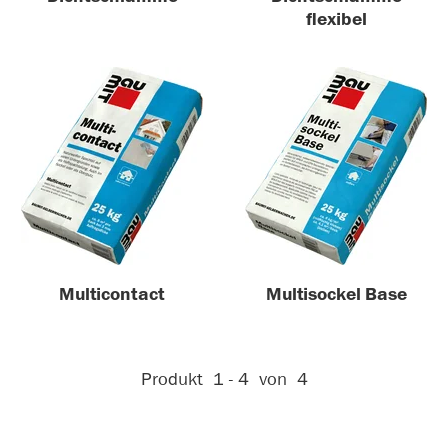
flexibel
Multicontact
Multisockel Base
Aktive Filter:
Produkt
1 - 4
von
4