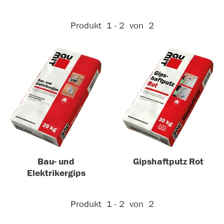
Aktive Filter:
Produkt
1 - 2
von
2
Bau- und
Gipshaftputz Rot
Elektrikergips
Aktive Filter:
Produkt
1 - 2
von
2