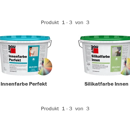
Aktive Filter:
Produkt
1 - 3
von
3
Innenfarbe Perfekt
Silikatfarbe Innen
Aktive Filter:
Produkt
1 - 3
von
3