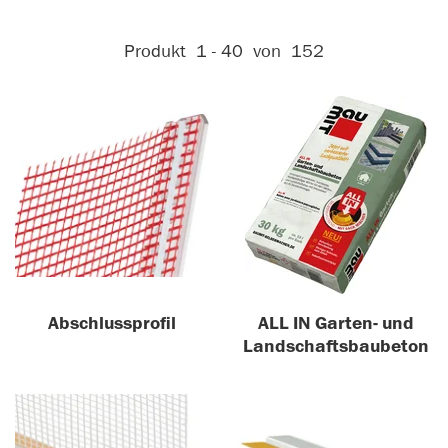
Aktive Filter:
Produkt
1 - 40
von
152
Abschlussprofil
ALL IN Garten- und
Landschaftsbaubeton