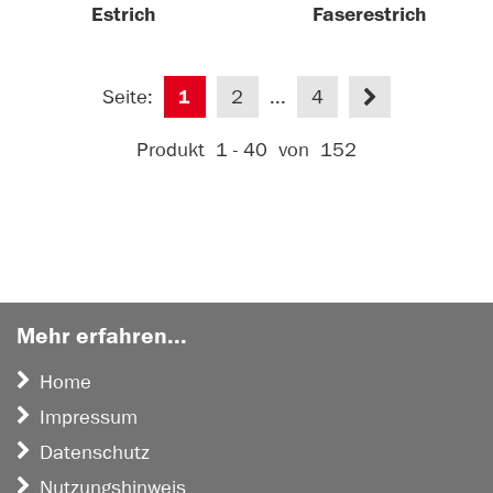
Estrich
Faserestrich
Seite:
1
2
...
4
Aktive Filter:
Produkt
1 - 40
von
152
Mehr erfahren...
Home
Impressum
Datenschutz
Nutzungshinweis