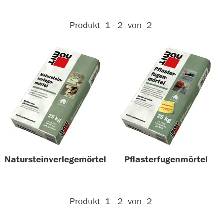
Aktive Filter:
Produkt
1 - 2
von
2
Natursteinverlegemörtel
Pflasterfugenmörtel
Aktive Filter:
Produkt
1 - 2
von
2