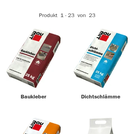
Aktive Filter:
Produkt
1 - 23
von
23
Baukleber
Dichtschlämme