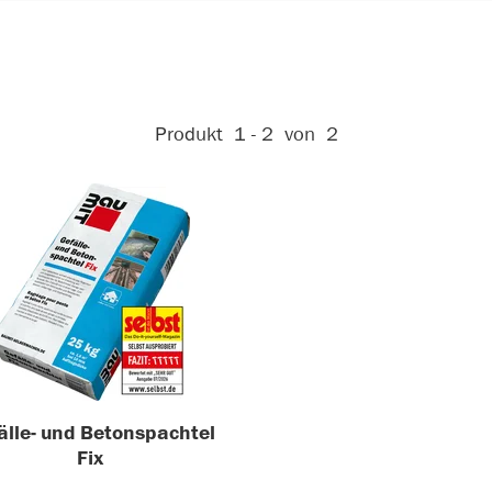
Aktive Filter:
Produkt
1 - 2
von
2
älle- und Betonspachtel
Fix