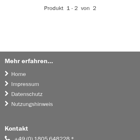
Aktive Filter:
Produkt
1 - 2
von
2
Mehr erfahren...
Home
Impressum
Datenschutz
Nutzungshinweis
Kontakt
+49 (0) 1805 648228 *