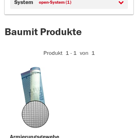
System
open-System (1)
Baumit Produkte
Aktive Filter:
Produkt
1 - 1
von
1
Armierungsgewebe