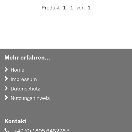
Aktive Filter:
Produkt
1 - 1
von
1
Mehr erfahren...
Home
Impressum
Datenschutz
Nutzungshinweis
Kontakt
+49 (0) 1805 648228 *