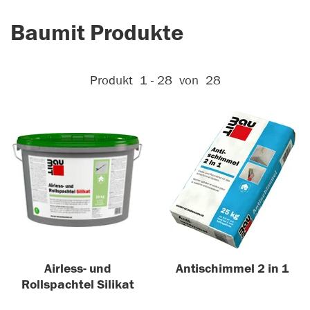
Baumit Produkte
Aktive Filter:
Produkt
1 - 28
von
28
Airless- und
Antischimmel 2 in 1
Rollspachtel Silikat