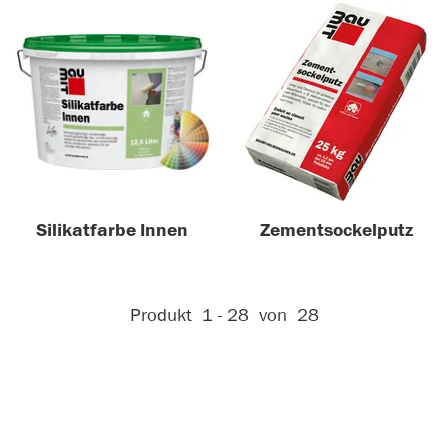
Silikatfarbe Innen
Zementsockelputz
Aktive Filter:
Produkt
1 - 28
von
28