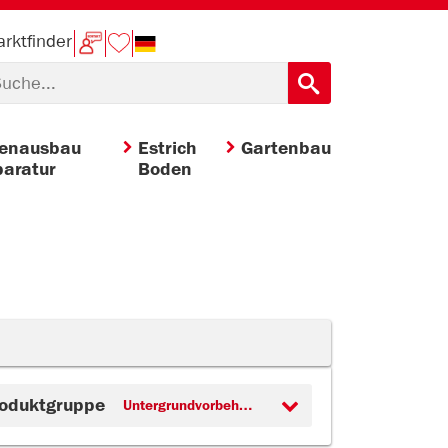
rktfinder
nenausbau
Estrich
Gartenbau
aratur
Boden
oduktgruppe
Untergrundvorbehandlung (1)