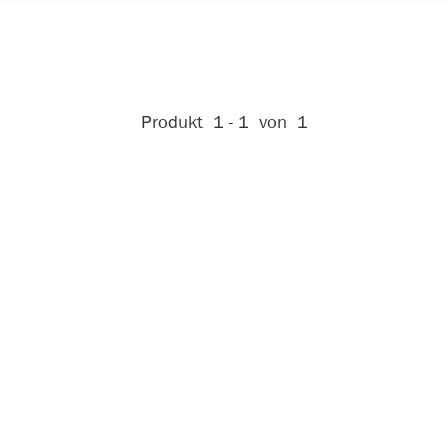
Aktive Filter:
Produkt
1 - 1
von
1