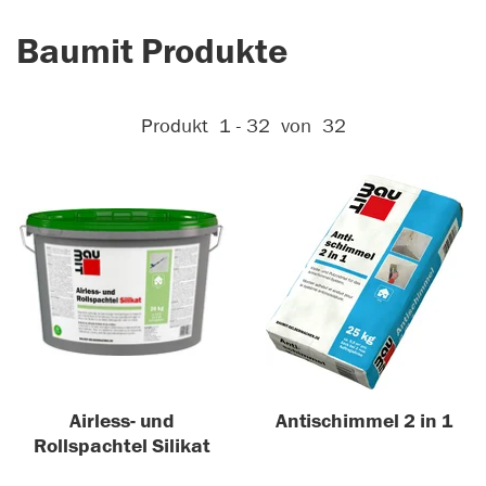
Baumit Produkte
Aktive Filter:
Produkt
1 - 32
von
32
Airless- und
Antischimmel 2 in 1
Rollspachtel Silikat