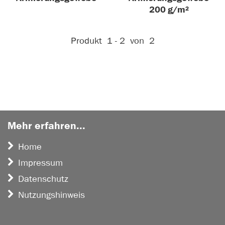
200 g/m²
Aktive Filter:
Produkt
1 - 2
von
2
Mehr erfahren...
Home
Impressum
Datenschutz
Nutzungshinweis