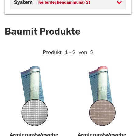
System
Kellerdeckendämmung (2)
Baumit Produkte
Aktive Filter:
Produkt
1 - 2
von
2
Armierungsgewebe
Armierungsgewebe