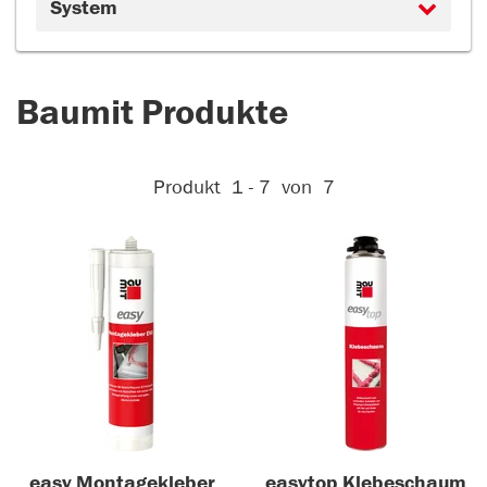
System
Baumit Produkte
Aktive Filter:
Produkt
1 - 7
von
7
easy Montagekleber
easytop Klebeschaum