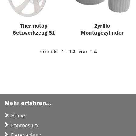
Thermotop
Zyrillo
Setzwerkzeug S1
Montagezylinder
Aktive Filter:
Produkt
1 - 14
von
14
Mehr erfahren...
Home
Impressum
Datenschutz